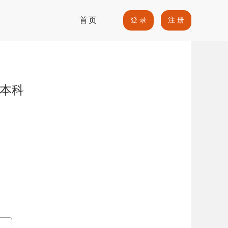
首页
登 录
注 册
理本科
）