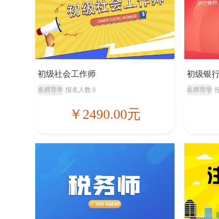
初级社会工作师
初级银
名师导学
报名人数 0
名师导学
￥2490.00元