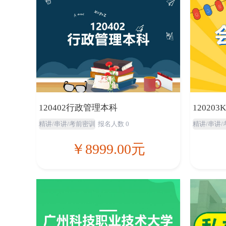
120402行政管理本科
12020
精讲/串讲/考前密训
报名人数 0
精讲/串讲
￥8999.00元