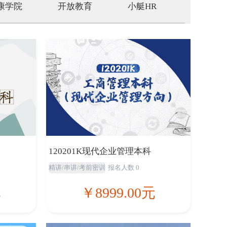
康学院
开放教育
小艇HR
网络工程
120201K现代企业管理本科
精讲/串讲/考前密训
报名人数 0
元
￥8999.00元