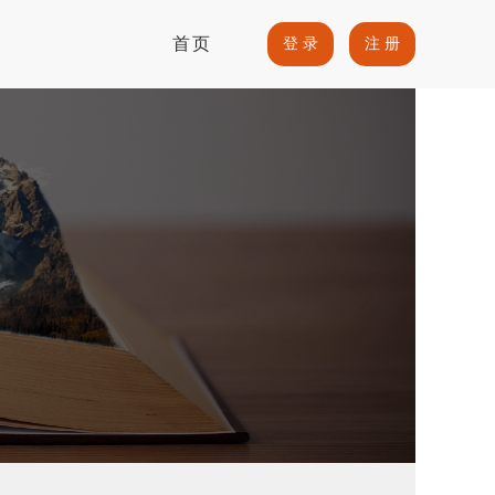
首页
登 录
注 册