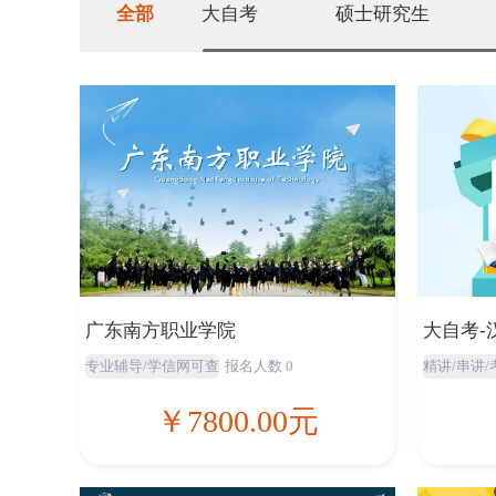
全部
大自考
硕士研究生
广东南方职业学院
大自考-
专业辅导/学信网可查
报名人数 0
精讲/串讲
￥7800.00元